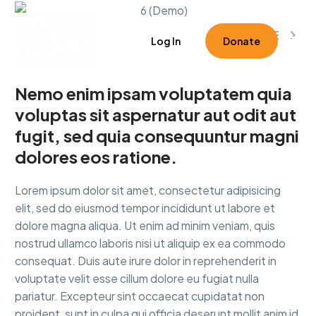



0
Log In
Donate
Nemo enim ipsam voluptatem quia
voluptas sit aspernatur aut odit aut
fugit, sed quia consequuntur magni
dolores eos ratione.
Lorem ipsum dolor sit amet, consectetur adipisicing
elit, sed do eiusmod tempor incididunt ut labore et
dolore magna aliqua. Ut enim ad minim veniam, quis
nostrud ullamco laboris nisi ut aliquip ex ea commodo
consequat. Duis aute irure dolor in reprehenderit in
voluptate velit esse cillum dolore eu fugiat nulla
pariatur. Excepteur sint occaecat cupidatat non
proident, sunt in culpa qui officia deserunt mollit anim id