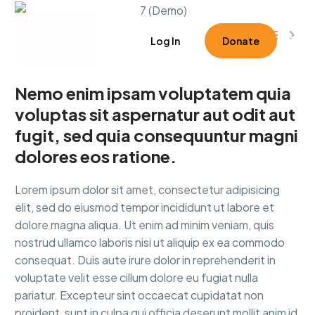



0
Log In
Donate
Nemo enim ipsam voluptatem quia
voluptas sit aspernatur aut odit aut
fugit, sed quia consequuntur magni
dolores eos ratione.
Lorem ipsum dolor sit amet, consectetur adipisicing
elit, sed do eiusmod tempor incididunt ut labore et
dolore magna aliqua. Ut enim ad minim veniam, quis
nostrud ullamco laboris nisi ut aliquip ex ea commodo
consequat. Duis aute irure dolor in reprehenderit in
voluptate velit esse cillum dolore eu fugiat nulla
pariatur. Excepteur sint occaecat cupidatat non
proident, sunt in culpa qui officia deserunt mollit anim id